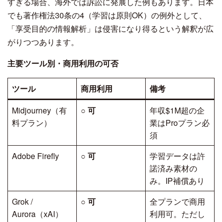
すぎる場合、海外では訴訟に発展した例もあります。日本
でも著作権法30条の4（学習は原則OK）の例外として、
「享受目的の情報解析」は侵害になり得るという解釈が広
がりつつあります。
主要ツール別・商用利用の可否
ツール
商用利用
備考
Midjourney（有
○
可
年収$1M超の企
料プラン）
業はProプラン必
須
Adobe Firefly
○
可
学習データは許
諾済み素材の
み。IP補償あり
Grok /
○
可
全プランで商用
Aurora（xAI）
利用可。ただし