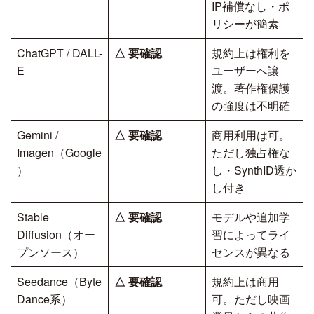
IP補償なし・ポ
リシーが簡素
ChatGPT / DALL-
△
要確認
規約上は権利を
E
ユーザーへ譲
渡。著作権保護
の強度は不明確
Gemini /
△
要確認
商用利用は可。
Imagen（Google
ただし独占権な
）
し・SynthID透か
し付き
Stable
△
要確認
モデルや追加学
Diffusion（オー
習によってライ
プンソース）
センスが異なる
Seedance（Byte
△
要確認
規約上は商用
Dance系）
可。ただし映画