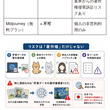
業界からの著作
権侵害訴訟リス
クあり
Midjourney（無
×
不可
個人の非営利利
料プラン）
用のみ