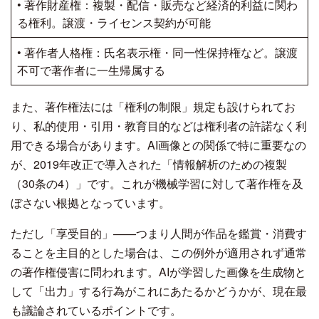
• 著作財産権：複製・配信・販売など経済的利益に関わ
る権利。譲渡・ライセンス契約が可能
• 著作者人格権：氏名表示権・同一性保持権など。譲渡
不可で著作者に一生帰属する
また、著作権法には「権利の制限」規定も設けられてお
り、私的使用・引用・教育目的などは権利者の許諾なく利
用できる場合があります。AI画像との関係で特に重要なの
が、2019年改正で導入された「情報解析のための複製
（30条の4）」です。これが機械学習に対して著作権を及
ぼさない根拠となっています。
ただし「享受目的」——つまり人間が作品を鑑賞・消費す
ることを主目的とした場合は、この例外が適用されず通常
の著作権侵害に問われます。AIが学習した画像を生成物と
して「出力」する行為がこれにあたるかどうかが、現在最
も議論されているポイントです。