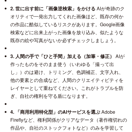
2. 世に出す前に「画像逆検索」をかける
AIが奇跡のク
オリティで一発出力してくれた画像ほど、既存の何か
の作品に酷似しているリスクがあります。Google画像
検索などに出来上がった画像を放り込み、似たような
既存の絵や写真がないか必ずチェックしましょう。
3. 人間の手で「ひと手間」加える（加筆・修正）
AIが
作ったものをそのまま使う（いわゆる「撮って出
し」）のは避け、トリミング、色調補正、文字入れ、
他の要素との合成など、人間のクリエイティビティを
レイヤーとして重ねてください。これがトラブルを防
ぎ、自社の権利を守る盾になります。
4. 「商用利用特化型」のAIサービスを選ぶ
Adobe
Fireflyなど、権利関係がクリアなデータ（著作権切れの
作品や、自社のストックフォトなど）のみを学習して