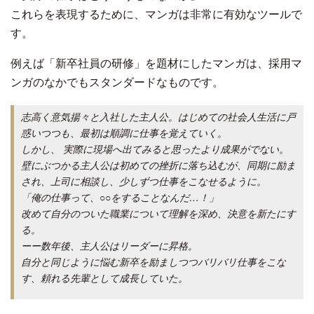
これらを表現するために、マンガは非常に有効なツールで
す。
例えば「新卒社員の研修」を題材にしたマンガは、採用マ
ンガのなかでもスタンダードなものです。
志高く意気揚々と入社した主人公。はじめての社会人生活に戸
惑いつつも、最初は順調に仕事を覚えていく。
しかし、 実際に現場へ出てみると思ったより成果がでない。
壁にぶつかる主人公は初めての挫折に落ち込むが、同期に励ま
され、上司に相談し、少しずつ仕事をこなせるように。
「俺の仕事って、○○をすることなんだ…！」
改めて自分のついた職業について理解を深め、決意を新たにす
る。
ーー数年後、主人公はリーダーに昇格。
自分と同じように悩む新卒を励ましつつバリバリ仕事をこな
す、頼れる先輩として成長していた。